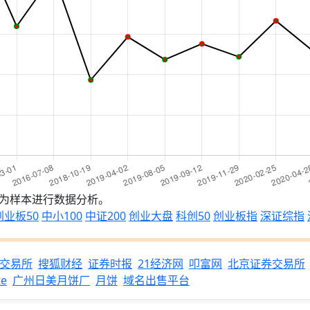
做为样本进行数据分析。
创业板50
中小100
中证200
创业大盘
科创50
创业板指
深证综指
交易所
搜狐财经
证券时报
21经济网
叩富网
北京证券交易所
te
广州日美月饼厂
月饼
域名出售平台