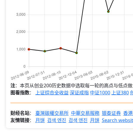
注
：本页从创业200历史数据中选取每一轮的高点与低点
图看指数
：
上证综合全收益
深证成指
中证1000
上证380
财经名站
：
臺灣碳權交易所
中華交易服務
银泰证券
香港
友情链接
：
月饼
검색 엔진
검색 엔진
月饼
Search websi