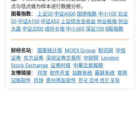
点与低点做为样本进行数据分析。
图看指数
：
上证50
中证A500
国债指数
中小100
北证
50
中证A100
中证A50
上证综合全收益
创业板指
创业
大盘
中证2000
成份Ｂ指
中小300
深证100
B股指数
财经名站
：
国家统计局
MOEX Group
和讯网
中信
证券
东方证券
深圳证券交易所
中财网
London
Stock Exchange
证券时报
中華交易服務
友情链接
：
月饼
软件开发
站群系统
霸屏系统
常用
记账软件
月饼
贵州用友软件
한국 검색 엔진 포털