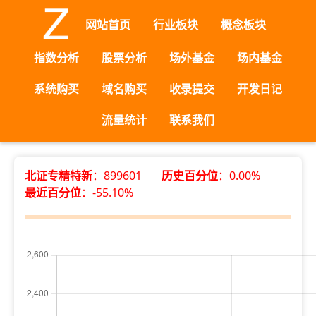
网站首页
行业板块
概念板块
指数分析
股票分析
场外基金
场内基金
系统购买
域名购买
收录提交
开发日记
流量统计
联系我们
北证专精特新
：899601
历史百分位
：0.00%
最近百分位
：-55.10%