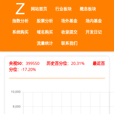
网站首页
行业板块
概念板块
指数分析
股票分析
场外基金
场内基金
系统购买
域名购买
收录提交
开发日记
流量统计
联系我们
央视50
：399550
历史百分位
：20.31%
最近百
分位
：-17.20%