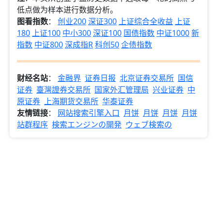
低点做为样本进行数据分析。
图看指数
：
创业200
深证300
上证综合全收益
上证
180
上证100
中小300
深证100
国债指数
中证1000
新
指数
中证800
深成指R
科创50
企债指数
财经名站
：
金融界
证券日报
北京证券交易所
国信
证券
臺灣證券交易所
国家外汇管理局
兴业证券
中
原证券
上海期货交易所
华泰证券
友情链接
：
网站搜索引擎入口
月饼
月饼
月饼
月饼
站群程序
検索エンジンの開発
ウェブ検索の