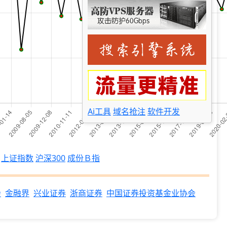
Ai工具
域名抢注
软件开发
上证指数
沪深300
成份Ｂ指
会
金融界
兴业证券
浙商证券
中国证券投资基金业协会