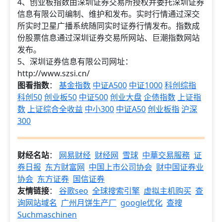
4、创业板指数由深圳证券交易所授权并委托深圳证券
信息有限公司编制、维护和发布。实时行情通过深交
所实时卫星广播系统随同实时证券行情发布。指数成
份股票信息通过深圳证券交易所网站、巨潮指数网站
发布。
5、深圳证券信息有限公司网址：
http://www.szsi.cn/
图看指数
：
基金指数
中证A500
中证1000
科创综指
科创50
创业板50
中证500
创业大盘
企债指数
上证指
数
上证综合全收益
中小300
中证A50
创业板指
沪深
300
财经名站
：
网易财经
财经网
雪球
中華交易服務
证
券日报
东方财富网
中国上市公司协会
财中国证券业
协会
东方证券
国信证券
友情链接
：
谷歌seo
全球搜索引擎
虚拟主机购买
查
询网站域名
广州月饼生产厂
google优化
查搜
Suchmaschinen