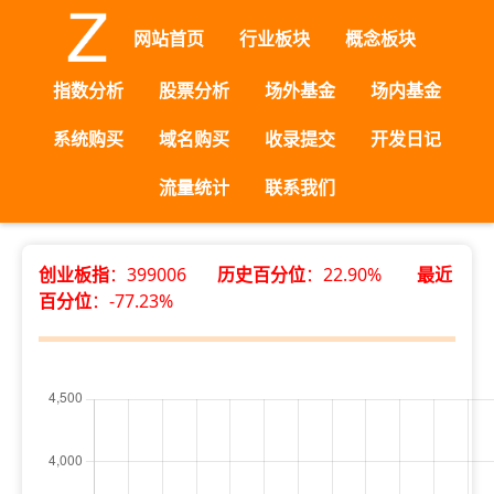
网站首页
行业板块
概念板块
指数分析
股票分析
场外基金
场内基金
系统购买
域名购买
收录提交
开发日记
流量统计
联系我们
创业板指
：399006
历史百分位
：22.90%
最近
百分位
：-77.23%