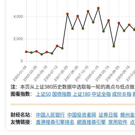
注
：本页从上证380历史数据中选取每一轮的高点与低点
图看指数
：
上证50
国债指数
上证180
中证全指
成份Ｂ指
财经名站
：
中国人民银行
中国投资者网
证券日报
赣州金
友情链接
：
香港搜尋引擎排名
網頁搜尋引擎
常用软件
点