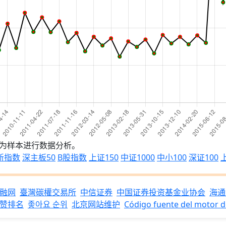
做为样本进行数据分析。
新指数
深主板50
B股指数
上证150
中证1000
中小100
深证100
融网
臺灣碳權交易所
中信证券
中国证券投资基金业协会
海通
赞排名
좋아요 순위
北京网站维护
Código fuente del motor 