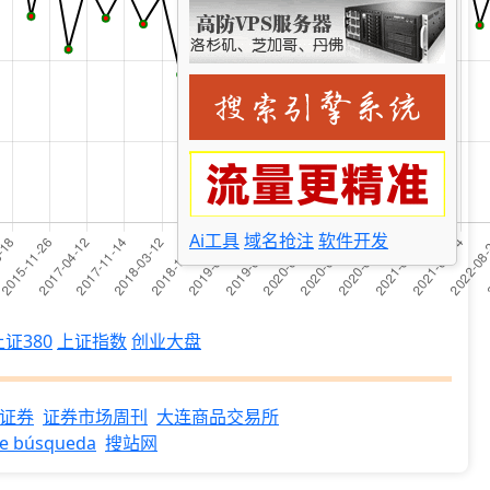
Ai工具
域名抢注
软件开发
上证380
上证指数
创业大盘
证券
证券市场周刊
大连商品交易所
de búsqueda
搜站网